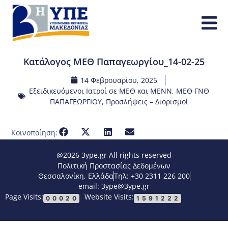
Κατάλογος ΜΕΘ Παπαγεωργίου_14-02-25
14 Φεβρουαρίου, 2025
Εξειδικευόμενοι Ιατροί σε ΜΕΘ και ΜΕΝΝ
,
ΜΕΘ ΓΝΘ
ΠΑΠΑΓΕΩΡΓΙΟΥ
,
Προσλήψεις – Διορισμοί
Κοινοποίηση:
@2026 3ype.gr All rights reserved
Πολιτική Προστασίας Δεδομένων
Θεσσαλονίκη, Ελλάδα
Τηλ: +30 2311 226 200
email: 3ype@3ype.gr
Page Visits:
Website Visits:
00020
1591222