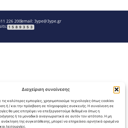
311 226 200
email: 3ype@3ype.gr
its:
1589353
Διαχείριση συναίνεσης
 τις καλύτερες εμπειρίες, χρησιμοποιούμε τεχνολογίες όπως cookies
υση ή / και την πρόσβαση σε πληροφορίες συσκευής. Η συναίνεση σε
λογίες θα μας επιτρέψει να επεξεργαστούμε δεδομένα όπως η
ιήγησης ή τα μοναδικά αναγνωριστικά σε αυτόν τον ιστότοπο. Η μη
 ανάκληση της συγκατάθεσης, μπορεί να επηρεάσει αρνητικά ορισμένα
αι λειτουργίες.