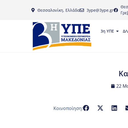
Θεσ
Θεσσαλονίκη, Ελλάδα
3ype@3ype.gr
Γρε
3η ΥΠΕ
Δ/
Κα
22 Μα
Κοινοποίηση: