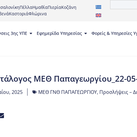
σαλονίκη
Πέλλα
Ημαθία
Πιερία
Κοζάνη
βενά
Καστοριά
Φλώρινα
νσεις 3ης ΥΠΕ
Εφημερίδα Υπηρεσίας
Φορείς & Υπηρεσίες Υ
τάλογος ΜΕΘ Παπαγεωργίου_22-05
ΐου, 2025
ΜΕΘ ΓΝΘ ΠΑΠΑΓΕΩΡΓΙΟΥ
,
Προσλήψεις – Δ