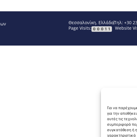
Θεσσαλονίκη, Ελλάδα
Τηλ: +30 2
νων
Page Visits:
Website Vis
00011
Για να παρέχουμε
για την αποθήκε
αυτές τις τεχνο
συμπεριφορά περ
συγκατάθεση ή η
χαρακτηριστικά κ