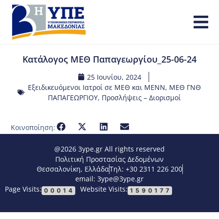
Κατάλογος ΜΕΘ Παπαγεωργίου_25-06-24
25 Ιουνίου, 2024
Εξειδικευόμενοι Ιατροί σε ΜΕΘ και ΜΕΝΝ
,
ΜΕΘ ΓΝΘ
ΠΑΠΑΓΕΩΡΓΙΟΥ
,
Προσλήψεις – Διορισμοί
Κοινοποίηση:
@2026 3ype.gr All rights reserved
Πολιτική Προστασίας Δεδομένων
Θεσσαλονίκη, Ελλάδα
Τηλ: +30 2311 226 200
email: 3ype@3ype.gr
Page Visits:
Website Visits:
00014
1590177