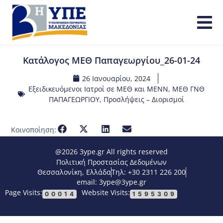
Κατάλογος ΜΕΘ Παπαγεωργίου_26-01-24
26 Ιανουαρίου, 2024
Εξειδικευόμενοι Ιατροί σε ΜΕΘ και ΜΕΝΝ
,
ΜΕΘ ΓΝΘ
ΠΑΠΑΓΕΩΡΓΙΟΥ
,
Προσλήψεις – Διορισμοί
Κοινοποίηση:
@2026 3ype.gr All rights reserved
Πολιτική Προστασίας Δεδομένων
Θεσσαλονίκη, Ελλάδα
Τηλ: +30 2311 226 200
email: 3ype@3ype.gr
Page Visits:
Website Visits:
00014
1595309