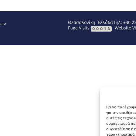
Θεσσαλονίκη, Ελλάδα
Τηλ: +30 2
νων
Page Visits:
Website Vi
00013
Για να παρέχουμε
για την αποθήκε
αυτές τις τεχνο
συμπεριφορά περ
συγκατάθεση ή η
χαρακτηριστικά κ