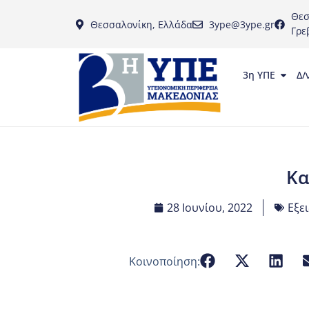
Θεσ
Θεσσαλονίκη, Ελλάδα
3ype@3ype.gr
Γρε
3η ΥΠΕ
Δ/
Κα
28 Ιουνίου, 2022
Εξε
Κοινοποίηση: