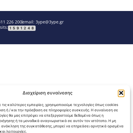
311 226 200
email: 3ype@3ype.gr
sits:
1591248
Διαχείριση συναίνεσης
 τις καλύτερες εμπειρίες, χρησιμοποιούμε τεχνολογίες όπως cookies
υση ή / και την πρόσβαση σε πληροφορίες συσκευής. Η συναίνεση σε
λογίες θα μας επιτρέψει να επεξεργαστούμε δεδομένα όπως η
ιήγησης ή τα μοναδικά αναγνωριστικά σε αυτόν τον ιστότοπο. Η μη
 ανάκληση της συγκατάθεσης, μπορεί να επηρεάσει αρνητικά ορισμένα
αι λειτουργίες.