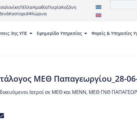
σαλονίκη
Πέλλα
Ημαθία
Πιερία
Κοζάνη
βενά
Καστοριά
Φλώρινα
νσεις 3ης ΥΠΕ
Εφημερίδα Υπηρεσίας
Φορείς & Υπηρεσίες Υ
τάλογος ΜΕΘ Παπαγεωργίου_28-06
ιδικευόμενοι Ιατροί σε ΜΕΘ και ΜΕΝΝ
,
ΜΕΘ ΓΝΘ ΠΑΠΑΓΕΩΡ