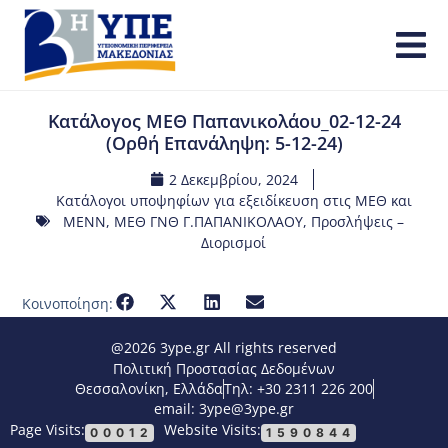
Κατάλογος ΜΕΘ Παπανικολάου_02-12-24
(Ορθή Επανάληψη: 5-12-24)
2 Δεκεμβρίου, 2024
Κατάλογοι υποψηφίων για εξειδίκευση στις ΜΕΘ και
ΜΕΝΝ
,
ΜΕΘ ΓΝΘ Γ.ΠΑΠΑΝΙΚΟΛΑΟΥ
,
Προσλήψεις –
Διορισμοί
Κοινοποίηση:
@2026 3ype.gr All rights reserved
Πολιτική Προστασίας Δεδομένων
Θεσσαλονίκη, Ελλάδα
Τηλ: +30 2311 226 200
email: 3ype@3ype.gr
Page Visits:
Website Visits:
00012
1590844