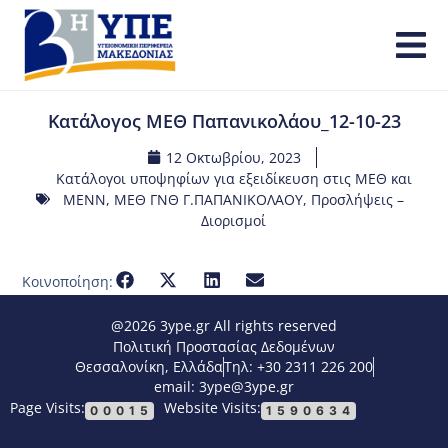
Κατάλογος ΜΕΘ Παπανικολάου_12-10-23
12 Οκτωβρίου, 2023
Κατάλογοι υποψηφίων για εξειδίκευση στις ΜΕΘ και
ΜΕΝΝ
,
ΜΕΘ ΓΝΘ Γ.ΠΑΠΑΝΙΚΟΛΑΟΥ
,
Προσλήψεις –
Διορισμοί
Κοινοποίηση:
@2026 3ype.gr All rights reserved
Πολιτική Προστασίας Δεδομένων
Θεσσαλονίκη, Ελλάδα
Τηλ: +30 2311 226 200
email: 3ype@3ype.gr
Page Visits:
Website Visits:
00015
1590634