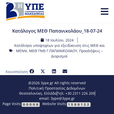
Κατάλογος ΜΕΘ Παπανικολάου_18-07-24
18 Ιουλίου, 2024
Κατάλογοι υποψηφίων για εξειδίκευση στις ΜΕΘ και
ΜΕΝΝ
,
ΜΕΘ ΓΝΘ Γ.ΠΑΠΑΝΙΚΟΛΑΟΥ
,
Προσλήψεις –
Διορισμοί
Κοινοποίηση:
@2026 3ype.gr All rights reserved
Πολιτική Προστασίας Δεδομένων
Θεσσαλονίκη, Ελλάδα
Τηλ: +30 2311 226 200
email: 3ype@3ype.gr
Page Visits:
Website Visits:
00008
1588132