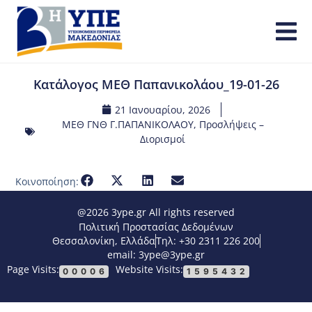
Κατάλογος ΜΕΘ Παπανικολάου_19-01-26
21 Ιανουαρίου, 2026
ΜΕΘ ΓΝΘ Γ.ΠΑΠΑΝΙΚΟΛΑΟΥ
,
Προσλήψεις –
Διορισμοί
Κοινοποίηση:
@2026 3ype.gr All rights reserved
Πολιτική Προστασίας Δεδομένων
Θεσσαλονίκη, Ελλάδα
Τηλ: +30 2311 226 200
email: 3ype@3ype.gr
Page Visits:
Website Visits:
00006
1595432