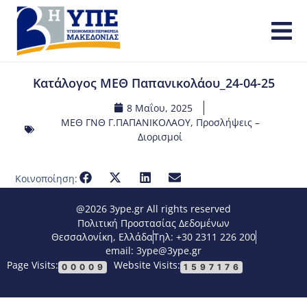
Κατάλογος ΜΕΘ Παπανικολάου_24-04-25
8 Μαΐου, 2025
ΜΕΘ ΓΝΘ Γ.ΠΑΠΑΝΙΚΟΛΑΟΥ
,
Προσλήψεις –
Διορισμοί
Κοινοποίηση:
@2026 3ype.gr All rights reserved
Πολιτική Προστασίας Δεδομένων
Θεσσαλονίκη, Ελλάδα
Τηλ: +30 2311 226 200
email: 3ype@3ype.gr
Page Visits:
Website Visits:
00009
1597176