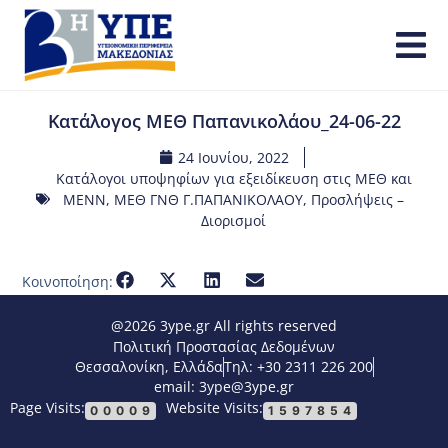
Κατάλογος ΜΕΘ Παπανικολάου_24-06-22
24 Ιουνίου, 2022
Κατάλογοι υποψηφίων για εξειδίκευση στις ΜΕΘ και
ΜΕΝΝ
,
ΜΕΘ ΓΝΘ Γ.ΠΑΠΑΝΙΚΟΛΑΟΥ
,
Προσλήψεις –
Διορισμοί
Κοινοποίηση:
@2026 3ype.gr All rights reserved
Πολιτική Προστασίας Δεδομένων
Θεσσαλονίκη, Ελλάδα
Τηλ: +30 2311 226 200
email: 3ype@3ype.gr
Page Visits:
Website Visits:
00009
1597854