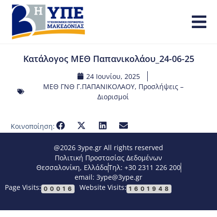
Κατάλογος ΜΕΘ Παπανικολάου_24-06-25
24 Ιουνίου, 2025
ΜΕΘ ΓΝΘ Γ.ΠΑΠΑΝΙΚΟΛΑΟΥ
,
Προσλήψεις –
Διορισμοί
Κοινοποίηση:
@2026 3ype.gr All rights reserved
Πολιτική Προστασίας Δεδομένων
Θεσσαλονίκη, Ελλάδα
Τηλ: +30 2311 226 200
email: 3ype@3ype.gr
Page Visits:
Website Visits:
00016
1601948