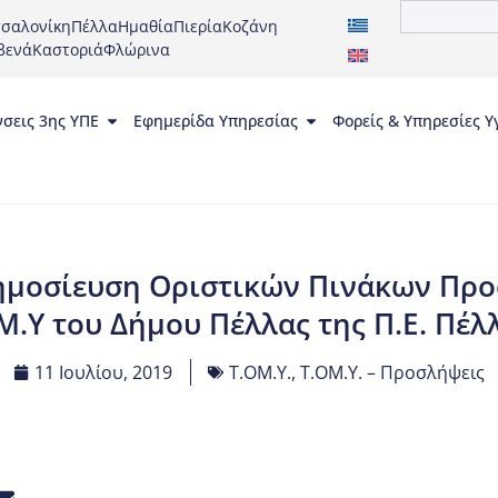
σαλονίκη
Πέλλα
Ημαθία
Πιερία
Κοζάνη
βενά
Καστοριά
Φλώρινα
νσεις 3ης ΥΠΕ
Εφημερίδα Υπηρεσίας
Φορείς & Υπηρεσίες Υ
ημοσίευση Οριστικών Πινάκων Προ
Μ.Υ του Δήμου Πέλλας της Π.Ε. Πέλ
11 Ιουλίου, 2019
Τ.ΟΜ.Υ.
,
Τ.ΟΜ.Υ. – Προσλήψεις