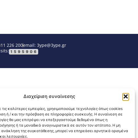
311 226 200
email: 3ype@3ype.gr
sits:
1595906
Διαχείριση συναίνεσης
 τις καλύτερες εμπειρίες, χρησιμοποιούμε τεχνολογίες όπως cookies
υση ή / και την πρόσβαση σε πληροφορίες συσκευής. Η συναίνεση σε
λογίες θα μας επιτρέψει να επεξεργαστούμε δεδομένα όπως η
ιήγησης ή τα μοναδικά αναγνωριστικά σε αυτόν τον ιστότοπο. Η μη
 ανάκληση της συγκατάθεσης, μπορεί να επηρεάσει αρνητικά ορισμένα
αι λειτουργίες.