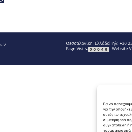
Θεσσαλονίκη, Ελλάδα
Τηλ: +30 2
νων
Page Visits:
Website Vi
00046
Για να παρέχουμε
για την αποθήκε
αυτές τις τεχνο
συμπεριφορά περ
συγκατάθεση ή η
χαρακτηριστικά κ