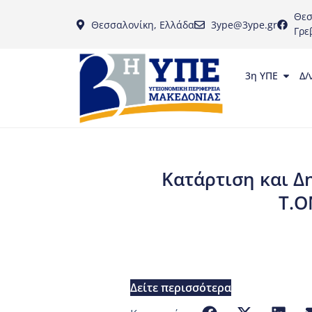
Θεσ
Θεσσαλονίκη, Ελλάδα
3ype@3ype.gr
Γρε
3η ΥΠΕ
Δ/
Κατάρτιση και Δ
Τ.Ο
Δείτε περισσότερα