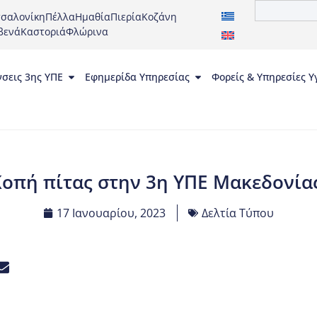
σαλονίκη
Πέλλα
Ημαθία
Πιερία
Κοζάνη
βενά
Καστοριά
Φλώρινα
νσεις 3ης ΥΠΕ
Εφημερίδα Υπηρεσίας
Φορείς & Υπηρεσίες Υ
οπή πίτας στην 3η ΥΠΕ Μακεδονίας
17 Ιανουαρίου, 2023
Δελτία Τύπου