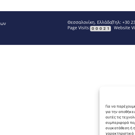
Θεσσαλονίκη, Ελλάδα
Τηλ: +30 2
νων
Page Visits:
Website Vi
00021
Για να παρέχουμε
για την αποθήκε
αυτές τις τεχνο
συμπεριφορά περ
συγκατάθεση ή η
χαρακτηριστικά κ