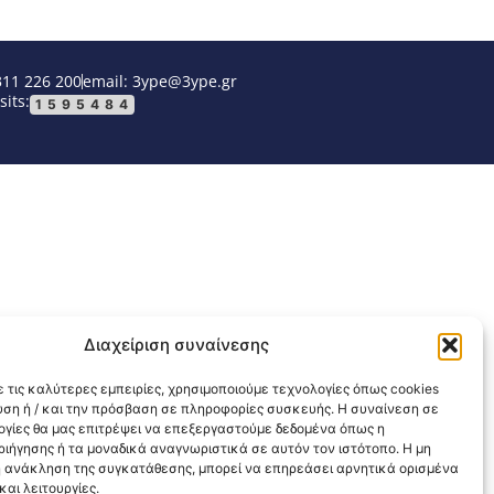
311 226 200
email: 3ype@3ype.gr
sits:
1595484
Διαχείριση συναίνεσης
 τις καλύτερες εμπειρίες, χρησιμοποιούμε τεχνολογίες όπως cookies
υση ή / και την πρόσβαση σε πληροφορίες συσκευής. Η συναίνεση σε
λογίες θα μας επιτρέψει να επεξεργαστούμε δεδομένα όπως η
ιήγησης ή τα μοναδικά αναγνωριστικά σε αυτόν τον ιστότοπο. Η μη
 ανάκληση της συγκατάθεσης, μπορεί να επηρεάσει αρνητικά ορισμένα
αι λειτουργίες.