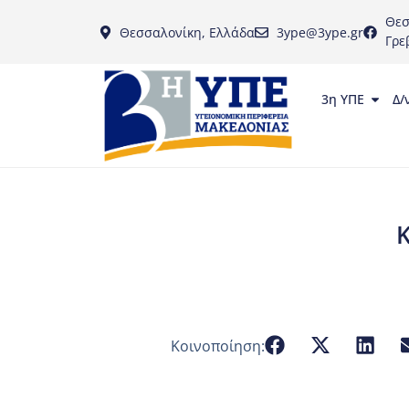
Θεσ
Θεσσαλονίκη, Ελλάδα
3ype@3ype.gr
Γρε
3η ΥΠΕ
Δ/
Κ
Κοινοποίηση: