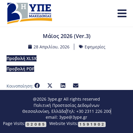
Μάϊος 2026 (Ver.3)
28 Απριλίου, 2026
Εφημερίες
Προβολή XLSX
Προβολή PDF
Κοινοποίηση:
@2026 3ype.gr All rights reserved
Πολιτική Προστασίας Δεδομένων
Θεσσαλονίκη, Ελλάδα
Τηλ: +30 2311 226 200
email: 3ype@3ype.gr
Page Visits:
Website Visits:
02085
1591902