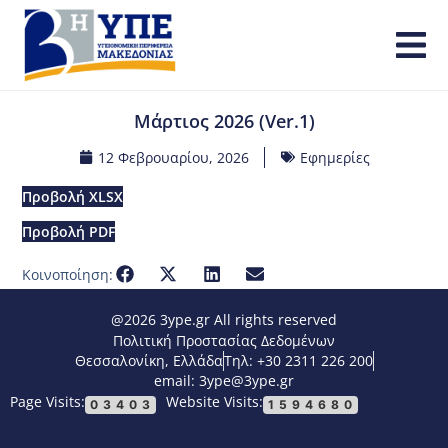
Μάρτιος 2026 (Ver.1)
12 Φεβρουαρίου, 2026
Εφημερίες
Προβολή XLSX
Προβολή PDF
Κοινοποίηση:
@2026 3ype.gr All rights reserved
Πολιτική Προστασίας Δεδομένων
Θεσσαλονίκη, Ελλάδα
Τηλ: +30 2311 226 200
email: 3ype@3ype.gr
Page Visits:
Website Visits:
03403
1594680