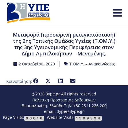
Μεταφορά (προσωρινή μετεγκατάσταση)
της 2ης Τοπικής Ομάδας Υγείας (Τ.ΟΜ.Υ.)
της 3ης Υγειονομικής Περιφέρειας στον
Δήμο Αμπελοκήπων – Μενεμένης.
2 Οκτωβρίου, 2020
Τ.ΟΜ.Υ. – Ανακοινώσεις
Κοινοποίηση:
@2026 3ype.gr All rights reserved
Πολιτική Προστασίας Δεδομένων
Θεσσαλονίκη, Ελλάδα
Τηλ: +30 2311 226 200
email: 3ype@3ype.gr
Page Visits:
Website Visits:
00016
1599394