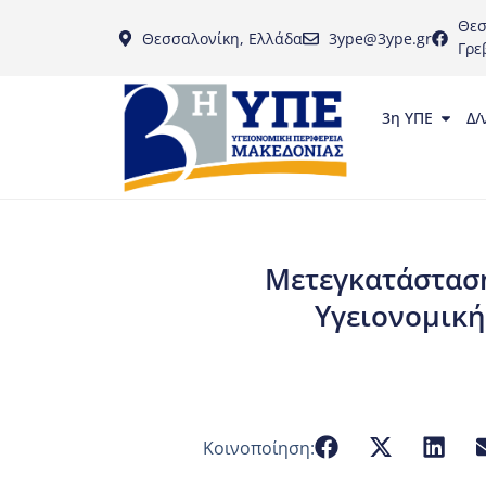
Θεσ
Θεσσαλονίκη, Ελλάδα
3ype@3ype.gr
Γρε
3η ΥΠΕ
Δ/
Μετεγκατάσταση 
Υγειονομική
Κοινοποίηση: