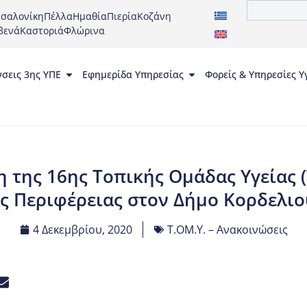
σαλονίκη
Πέλλα
Ημαθία
Πιερία
Κοζάνη
βενά
Καστοριά
Φλώρινα
νσεις 3ης ΥΠΕ
Εφημερίδα Υπηρεσίας
Φορείς & Υπηρεσίες Υ
της 16ης Τοπικής Ομάδας Υγείας (
ς Περιφέρειας στον Δήμο Kορδελιο
4 Δεκεμβρίου, 2020
Τ.ΟΜ.Υ. – Ανακοινώσεις