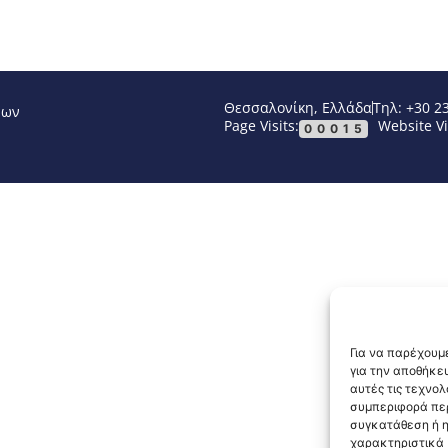
Θεσσαλονίκη, Ελλάδα
Τηλ: +30 2
νων
Page Visits:
Website Vi
00015
Για να παρέχουμε
για την αποθήκε
αυτές τις τεχνο
συμπεριφορά περ
συγκατάθεση ή η
χαρακτηριστικά κ