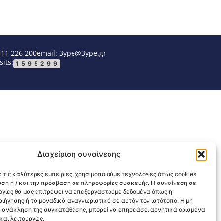
311 226 200
email: 3ype@3ype.gr
sits:
1595299
Διαχείριση συναίνεσης
 τις καλύτερες εμπειρίες, χρησιμοποιούμε τεχνολογίες όπως cookies
υση ή / και την πρόσβαση σε πληροφορίες συσκευής. Η συναίνεση σε
λογίες θα μας επιτρέψει να επεξεργαστούμε δεδομένα όπως η
ιήγησης ή τα μοναδικά αναγνωριστικά σε αυτόν τον ιστότοπο. Η μη
 ανάκληση της συγκατάθεσης, μπορεί να επηρεάσει αρνητικά ορισμένα
αι λειτουργίες.