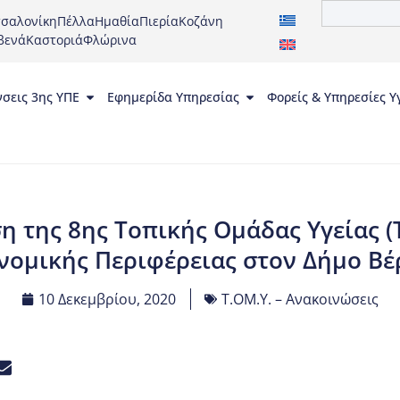
σαλονίκη
Πέλλα
Ημαθία
Πιερία
Κοζάνη
βενά
Καστοριά
Φλώρινα
νσεις 3ης ΥΠΕ
Εφημερίδα Υπηρεσίας
Φορείς & Υπηρεσίες Υ
 της 8ης Τοπικής Ομάδας Υγείας (Τ
νομικής Περιφέρειας στον Δήμο Βέ
10 Δεκεμβρίου, 2020
Τ.ΟΜ.Υ. – Ανακοινώσεις