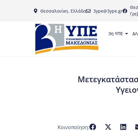
Θεσ
Θεσσαλονίκη, Ελλάδα
3ype@3ype.gr
Γρε
3η ΥΠΕ
Δ/
Μετεγκατάσταση
Υγειο
Κοινοποίηση: