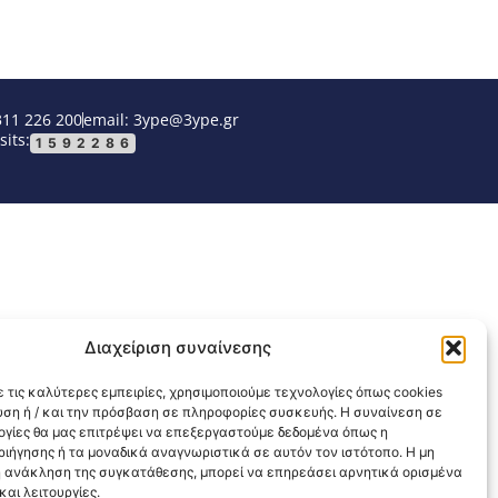
311 226 200
email: 3ype@3ype.gr
sits:
1592286
Διαχείριση συναίνεσης
 τις καλύτερες εμπειρίες, χρησιμοποιούμε τεχνολογίες όπως cookies
υση ή / και την πρόσβαση σε πληροφορίες συσκευής. Η συναίνεση σε
λογίες θα μας επιτρέψει να επεξεργαστούμε δεδομένα όπως η
ιήγησης ή τα μοναδικά αναγνωριστικά σε αυτόν τον ιστότοπο. Η μη
 ανάκληση της συγκατάθεσης, μπορεί να επηρεάσει αρνητικά ορισμένα
αι λειτουργίες.