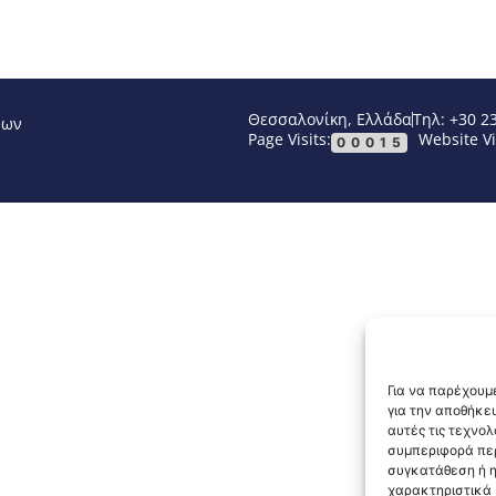
Θεσσαλονίκη, Ελλάδα
Τηλ: +30 2
νων
Page Visits:
Website Vi
00015
Για να παρέχουμε
για την αποθήκε
αυτές τις τεχνο
συμπεριφορά περ
συγκατάθεση ή η
χαρακτηριστικά κ