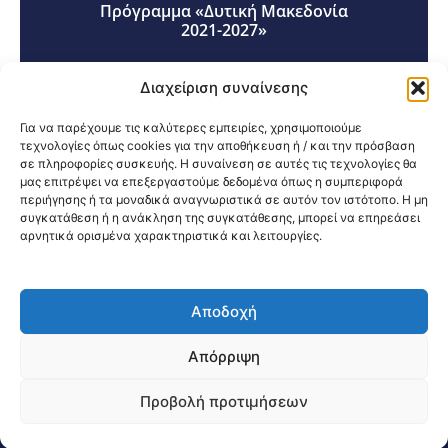
Πρόγραμμα «Δυτική Μακεδονία
2021-2027»
Διαχείριση συναίνεσης
Για να παρέχουμε τις καλύτερες εμπειρίες, χρησιμοποιούμε
τεχνολογίες όπως cookies για την αποθήκευση ή / και την πρόσβαση
σε πληροφορίες συσκευής. Η συναίνεση σε αυτές τις τεχνολογίες θα
Κοινοποίηση:
μας επιτρέψει να επεξεργαστούμε δεδομένα όπως η συμπεριφορά
περιήγησης ή τα μοναδικά αναγνωριστικά σε αυτόν τον ιστότοπο. Η μη
συγκατάθεση ή η ανάκληση της συγκατάθεσης, μπορεί να επηρεάσει
αρνητικά ορισμένα χαρακτηριστικά και λειτουργίες.
Αποδοχή
@2026 3ype.gr All rights reserved
Πολιτική Προστασίας Δεδομένων
Απόρριψη
Θεσσαλονίκη, Ελλάδα
Τηλ: +30 2311 226 200
email: 3ype@3ype.gr
Προβολή προτιμήσεων
Page Visits:
Website Visits:
04244
1595407