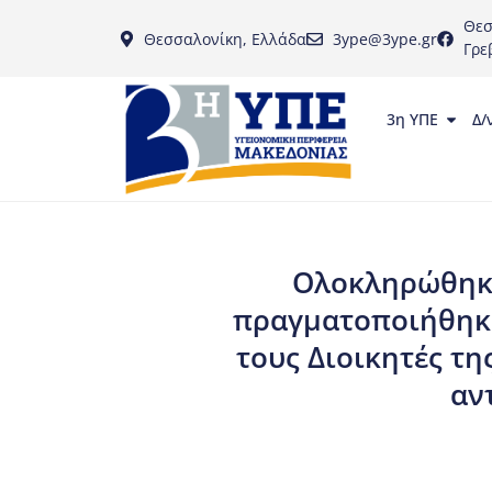
Θεσ
Θεσσαλονίκη, Ελλάδα
3ype@3ype.gr
Γρε
3η ΥΠΕ
Δ/
Ολοκληρώθηκε
πραγματοποιήθηκε
τους Διοικητές τη
αν