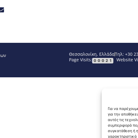
Θεσσαλονίκη, Ελλάδα
Τηλ: +30 2
νων
Page Visits:
Website Vi
00021
Για να παρέχουμε
για την αποθήκε
αυτές τις τεχνο
συμπεριφορά περ
συγκατάθεση ή η
χαρακτηριστικά κ