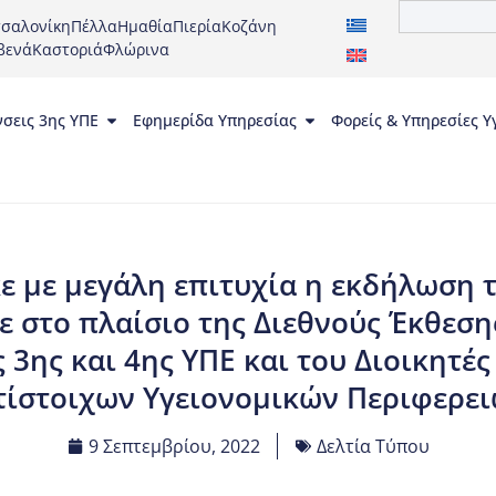
σαλονίκη
Πέλλα
Ημαθία
Πιερία
Κοζάνη
βενά
Καστοριά
Φλώρινα
νσεις 3ης ΥΠΕ
Εφημερίδα Υπηρεσίας
Φορείς & Υπηρεσίες Υ
 με μεγάλη επιτυχία η εκδήλωση τ
 στο πλαίσιο της Διεθνούς Έκθεση
ς 3ης και 4ης ΥΠΕ και του Διοικητ
τίστοιχων Υγειονομικών Περιφερει
9 Σεπτεμβρίου, 2022
Δελτία Τύπου