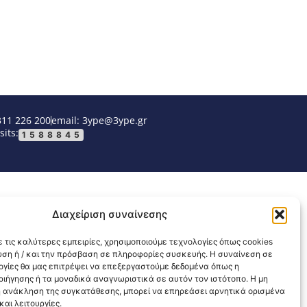
311 226 200
email: 3ype@3ype.gr
sits:
1588845
Διαχείριση συναίνεσης
 τις καλύτερες εμπειρίες, χρησιμοποιούμε τεχνολογίες όπως cookies
υση ή / και την πρόσβαση σε πληροφορίες συσκευής. Η συναίνεση σε
λογίες θα μας επιτρέψει να επεξεργαστούμε δεδομένα όπως η
ιήγησης ή τα μοναδικά αναγνωριστικά σε αυτόν τον ιστότοπο. Η μη
 ανάκληση της συγκατάθεσης, μπορεί να επηρεάσει αρνητικά ορισμένα
αι λειτουργίες.