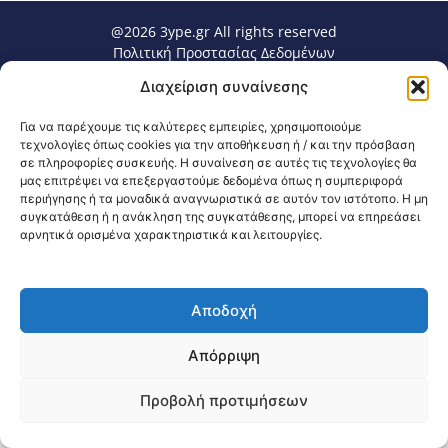
@2026 3ype.gr All rights reserved
Πολιτική Προστασίας Δεδομένων
Θεσσαλονίκη, Ελλάδα
Τηλ: +30 2311 226 200
Διαχείριση συναίνεσης
email: 3ype@3ype.gr
Page Visits:
Website Visits:
00020
1597134
Για να παρέχουμε τις καλύτερες εμπειρίες, χρησιμοποιούμε
τεχνολογίες όπως cookies για την αποθήκευση ή / και την πρόσβαση
σε πληροφορίες συσκευής. Η συναίνεση σε αυτές τις τεχνολογίες θα
μας επιτρέψει να επεξεργαστούμε δεδομένα όπως η συμπεριφορά
περιήγησης ή τα μοναδικά αναγνωριστικά σε αυτόν τον ιστότοπο. Η μη
συγκατάθεση ή η ανάκληση της συγκατάθεσης, μπορεί να επηρεάσει
αρνητικά ορισμένα χαρακτηριστικά και λειτουργίες.
Αποδοχή
Απόρριψη
Προβολή προτιμήσεων