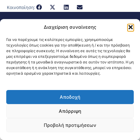
Κοινοποίηση:
@2026 3ype.gr All rights reserved
Διαχείριση συναίνεσης
Πολιτική Προστασίας Δεδομένων
Θεσσαλονίκη, Ελλάδα
Τηλ: +30 2311 226 200
Για να παρέχουμε τις καλύτερες εμπειρίες, χρησιμοποιούμε
email: 3ype@3ype.gr
τεχνολογίες όπως cookies για την αποθήκευση ή / και την πρόσβαση
Page Visits:
Website Visits:
00014
1595546
σε πληροφορίες συσκευής. Η συναίνεση σε αυτές τις τεχνολογίες θα
μας επιτρέψει να επεξεργαστούμε δεδομένα όπως η συμπεριφορά
περιήγησης ή τα μοναδικά αναγνωριστικά σε αυτόν τον ιστότοπο. Η μη
συγκατάθεση ή η ανάκληση της συγκατάθεσης, μπορεί να επηρεάσει
αρνητικά ορισμένα χαρακτηριστικά και λειτουργίες.
Αποδοχή
Απόρριψη
Προβολή προτιμήσεων