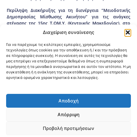
Περίληψη Διακήρυξης για τη διενέργεια “Μειοδοτικής
Δημοπρασίας Μίσθωσης Ακινήτου” για τις ανάγκες
στέγασης της 15ης Τ.ΟΜ.Υ. (Κεντρικής Μακεδονίας), στο
ΔΗΜΟ ΚΟΡΔΕΛΙΟΥ – ΕΥΟΣΜΟΥ, (ΔΗΜΟΤΙΚΗ ΚΟΙΝΟΤΗΤΑ
Διαχείριση συναίνεσης
ΕΥΟΣΜΟΥ), αρμοδιότητας 3ης Υ.ΠΕ. Μακεδονίας με
κριτήριο κατακύρωσης α) την καταλληλότητα του κτιρίου
Για να παρέχουμε τις καλύτερες εμπειρίες, χρησιμοποιούμε
και β) την πλέον συμφέρουσα από οικονομική άποψη
τεχνολογίες όπως cookies για την αποθήκευση ή / και την πρόσβαση
προσφορά βάσει τιμής (χαμηλότερη τιμή), ΥΠΟΕΡΓΟ 2
σε πληροφορίες συσκευής. Η συναίνεση σε αυτές τις τεχνολογίες θα
μας επιτρέψει να επεξεργαστούμε δεδομένα όπως η συμπεριφορά
ΚΕΝΤΡ ΜΑΚ κωδικός ΟΠΣ (MIS) 5005035.
περιήγησης ή τα μοναδικά αναγνωριστικά σε αυτόν τον ιστότοπο. Η μη
Διακήρυξη Νο 14/2019
συγκατάθεση ή η ανάκληση της συγκατάθεσης, μπορεί να επηρεάσει
αρνητικά ορισμένα χαρακτηριστικά και λειτουργίες.
Κοινοποίηση:
Αποδοχή
@2026 3ype.gr All rights reserved
Πολιτική Προστασίας Δεδομένων
Απόρριψη
Θεσσαλονίκη, Ελλάδα
Τηλ: +30 2311 226 200
email: 3ype@3ype.gr
Προβολή προτιμήσεων
Page Visits:
Website Visits:
00025
1596062