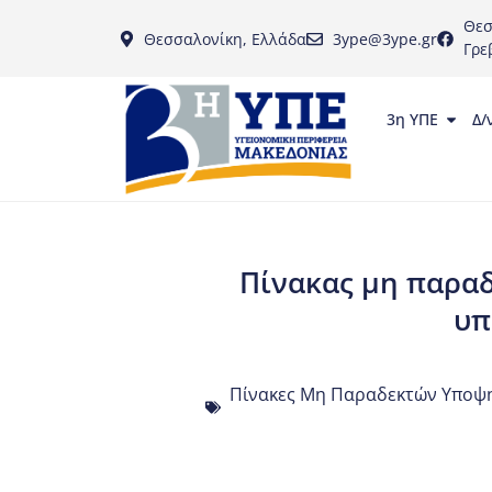
Θεσ
Θεσσαλονίκη, Ελλάδα
3ype@3ype.gr
Γρε
3η ΥΠΕ
Δ/
Πίνακας μη παρα
υπ
Πίνακες Μη Παραδεκτών Υποψη