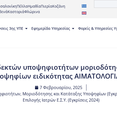
σαλονίκη
Πέλλα
Ημαθία
Πιερία
Κοζάνη
βενά
Καστοριά
Φλώρινα
νσεις 3ης ΥΠΕ
Εφημερίδα Υπηρεσίας
Φορείς & Υπηρεσίες Υ
δεκτών υποψηφιοτήτων μοριοδότησ
οψηφίων ειδικότητας ΑΙΜΑΤΟΛΟΓΙ
7 Φεβρουαρίου, 2025
φιοτήτων, Μοριοδότησης και Κατάταξης Υποψηφίων (Εγκρί
Επιλογής Ιατρών Ε.Σ.Υ. (Εγκρίσεις 2024)