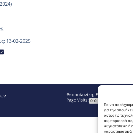
.2024)
25
ς: 13-02-2025
Θεσσαλονίκη, Ελλάδα
Τηλ: +30 2
νων
Page Visits:
Website Vi
00015
Για να παρέχουμε
για την αποθήκε
αυτές τις τεχνο
συμπεριφορά περ
συγκατάθεση ή η
χαρακτηριστικά κ