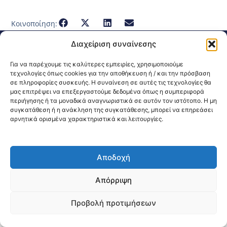
Κοινοποίηση:
Διαχείριση συναίνεσης
@2026 3ype.gr All rights reserved
Πολιτική Προστασίας Δεδομένων
Για να παρέχουμε τις καλύτερες εμπειρίες, χρησιμοποιούμε
Θεσσαλονίκη, Ελλάδα
Τηλ: +30 2311 226 200
τεχνολογίες όπως cookies για την αποθήκευση ή / και την πρόσβαση
email: 3ype@3ype.gr
σε πληροφορίες συσκευής. Η συναίνεση σε αυτές τις τεχνολογίες θα
Page Visits:
Website Visits:
00038
1595499
μας επιτρέψει να επεξεργαστούμε δεδομένα όπως η συμπεριφορά
περιήγησης ή τα μοναδικά αναγνωριστικά σε αυτόν τον ιστότοπο. Η μη
συγκατάθεση ή η ανάκληση της συγκατάθεσης, μπορεί να επηρεάσει
αρνητικά ορισμένα χαρακτηριστικά και λειτουργίες.
Αποδοχή
Απόρριψη
Προβολή προτιμήσεων