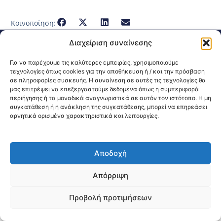
Κοινοποίηση:
Διαχείριση συναίνεσης
@2026 3ype.gr All rights reserved
Πολιτική Προστασίας Δεδομένων
Για να παρέχουμε τις καλύτερες εμπειρίες, χρησιμοποιούμε
Θεσσαλονίκη, Ελλάδα
Τηλ: +30 2311 226 200
τεχνολογίες όπως cookies για την αποθήκευση ή / και την πρόσβαση
email: 3ype@3ype.gr
σε πληροφορίες συσκευής. Η συναίνεση σε αυτές τις τεχνολογίες θα
Page Visits:
Website Visits:
00024
1595628
μας επιτρέψει να επεξεργαστούμε δεδομένα όπως η συμπεριφορά
περιήγησης ή τα μοναδικά αναγνωριστικά σε αυτόν τον ιστότοπο. Η μη
συγκατάθεση ή η ανάκληση της συγκατάθεσης, μπορεί να επηρεάσει
αρνητικά ορισμένα χαρακτηριστικά και λειτουργίες.
Αποδοχή
Απόρριψη
Προβολή προτιμήσεων