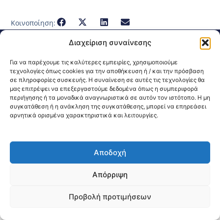
Κοινοποίηση:
Διαχείριση συναίνεσης
@2026 3ype.gr All rights reserved
Πολιτική Προστασίας Δεδομένων
Για να παρέχουμε τις καλύτερες εμπειρίες, χρησιμοποιούμε
Θεσσαλονίκη, Ελλάδα
Τηλ: +30 2311 226 200
τεχνολογίες όπως cookies για την αποθήκευση ή / και την πρόσβαση
email: 3ype@3ype.gr
σε πληροφορίες συσκευής. Η συναίνεση σε αυτές τις τεχνολογίες θα
Page Visits:
Website Visits:
00009
1595568
μας επιτρέψει να επεξεργαστούμε δεδομένα όπως η συμπεριφορά
περιήγησης ή τα μοναδικά αναγνωριστικά σε αυτόν τον ιστότοπο. Η μη
συγκατάθεση ή η ανάκληση της συγκατάθεσης, μπορεί να επηρεάσει
αρνητικά ορισμένα χαρακτηριστικά και λειτουργίες.
Αποδοχή
Απόρριψη
Προβολή προτιμήσεων