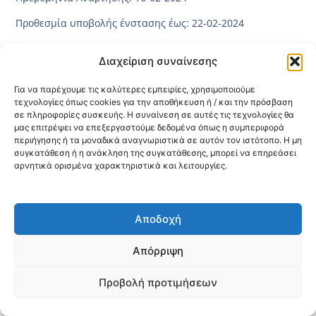
Προθεσμία υποβολής ένστασης έως: 22-02-2024
Διαχείριση συναίνεσης
Κοινοποίηση:
Για να παρέχουμε τις καλύτερες εμπειρίες, χρησιμοποιούμε
@2026 3ype.gr All rights reserved
τεχνολογίες όπως cookies για την αποθήκευση ή / και την πρόσβαση
Πολιτική Προστασίας Δεδομένων
σε πληροφορίες συσκευής. Η συναίνεση σε αυτές τις τεχνολογίες θα
Θεσσαλονίκη, Ελλάδα
Τηλ: +30 2311 226 200
μας επιτρέψει να επεξεργαστούμε δεδομένα όπως η συμπεριφορά
email: 3ype@3ype.gr
περιήγησης ή τα μοναδικά αναγνωριστικά σε αυτόν τον ιστότοπο. Η μη
Page Visits:
Website Visits:
συγκατάθεση ή η ανάκληση της συγκατάθεσης, μπορεί να επηρεάσει
00017
1594725
αρνητικά ορισμένα χαρακτηριστικά και λειτουργίες.
Αποδοχή
Απόρριψη
Προβολή προτιμήσεων