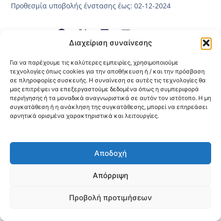
Προθεσμία υποβολής ένστασης έως: 02-12-2024
Κοινοποίηση:
Διαχείριση συναίνεσης
@2026 3ype.gr All rights reserved
Για να παρέχουμε τις καλύτερες εμπειρίες, χρησιμοποιούμε
Πολιτική Προστασίας Δεδομένων
τεχνολογίες όπως cookies για την αποθήκευση ή / και την πρόσβαση
Θεσσαλονίκη, Ελλάδα
Τηλ: +30 2311 226 200
σε πληροφορίες συσκευής. Η συναίνεση σε αυτές τις τεχνολογίες θα
email: 3ype@3ype.gr
μας επιτρέψει να επεξεργαστούμε δεδομένα όπως η συμπεριφορά
Page Visits:
Website Visits:
00039
1593424
περιήγησης ή τα μοναδικά αναγνωριστικά σε αυτόν τον ιστότοπο. Η μη
συγκατάθεση ή η ανάκληση της συγκατάθεσης, μπορεί να επηρεάσει
αρνητικά ορισμένα χαρακτηριστικά και λειτουργίες.
Αποδοχή
Απόρριψη
Προβολή προτιμήσεων