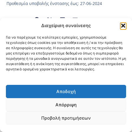
Προθεσμία υποβολής ένστασης έως: 27-06-2024
Κοινοποίηση:
Διαχείριση συναίνεσης
@2026 3ype.gr All rights reserved
Για να παρέχουμε τις καλύτερες εμπειρίες, χρησιμοποιούμε
Πολιτική Προστασίας Δεδομένων
τεχνολογίες όπως cookies για την αποθήκευση ή / και την πρόσβαση
Θεσσαλονίκη, Ελλάδα
Τηλ: +30 2311 226 200
σε πληροφορίες συσκευής. Η συναίνεση σε αυτές τις τεχνολογίες θα
email: 3ype@3ype.gr
μας επιτρέψει να επεξεργαστούμε δεδομένα όπως η συμπεριφορά
Page Visits:
Website Visits:
00040
1596986
περιήγησης ή τα μοναδικά αναγνωριστικά σε αυτόν τον ιστότοπο. Η μη
συγκατάθεση ή η ανάκληση της συγκατάθεσης, μπορεί να επηρεάσει
αρνητικά ορισμένα χαρακτηριστικά και λειτουργίες.
Αποδοχή
Απόρριψη
Προβολή προτιμήσεων