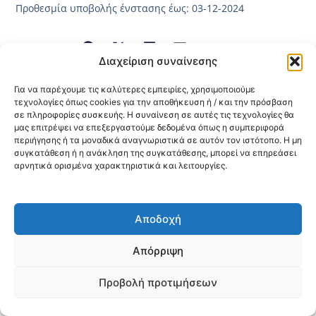
Προθεσμία υποβολής ένστασης έως: 03-12-2024
Κοινοποίηση:
Διαχείριση συναίνεσης
@2026 3ype.gr All rights reserved
Για να παρέχουμε τις καλύτερες εμπειρίες, χρησιμοποιούμε
Πολιτική Προστασίας Δεδομένων
τεχνολογίες όπως cookies για την αποθήκευση ή / και την πρόσβαση
Θεσσαλονίκη, Ελλάδα
Τηλ: +30 2311 226 200
σε πληροφορίες συσκευής. Η συναίνεση σε αυτές τις τεχνολογίες θα
email: 3ype@3ype.gr
μας επιτρέψει να επεξεργαστούμε δεδομένα όπως η συμπεριφορά
Page Visits:
Website Visits:
00018
1594921
περιήγησης ή τα μοναδικά αναγνωριστικά σε αυτόν τον ιστότοπο. Η μη
συγκατάθεση ή η ανάκληση της συγκατάθεσης, μπορεί να επηρεάσει
αρνητικά ορισμένα χαρακτηριστικά και λειτουργίες.
Αποδοχή
Απόρριψη
Προβολή προτιμήσεων