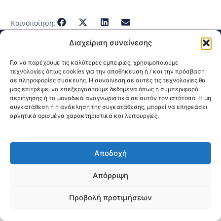
Κοινοποίηση:
Διαχείριση συναίνεσης
@2026 3ype.gr All rights reserved
Πολιτική Προστασίας Δεδομένων
Για να παρέχουμε τις καλύτερες εμπειρίες, χρησιμοποιούμε
Θεσσαλονίκη, Ελλάδα
Τηλ: +30 2311 226 200
τεχνολογίες όπως cookies για την αποθήκευση ή / και την πρόσβαση
email: 3ype@3ype.gr
σε πληροφορίες συσκευής. Η συναίνεση σε αυτές τις τεχνολογίες θα
Page Visits:
Website Visits:
00016
1590207
μας επιτρέψει να επεξεργαστούμε δεδομένα όπως η συμπεριφορά
περιήγησης ή τα μοναδικά αναγνωριστικά σε αυτόν τον ιστότοπο. Η μη
συγκατάθεση ή η ανάκληση της συγκατάθεσης, μπορεί να επηρεάσει
αρνητικά ορισμένα χαρακτηριστικά και λειτουργίες.
Αποδοχή
Απόρριψη
Προβολή προτιμήσεων