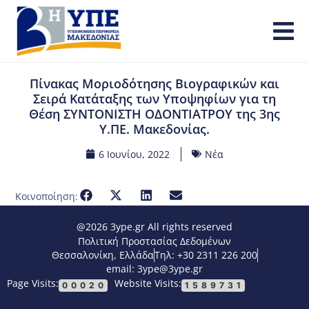
Πίνακας Μοριοδότησης Βιογραφικών και
Σειρά Κατάταξης των Υποψηφίων για τη
Θέση ΣΥΝΤΟΝΙΣΤΗ ΟΔΟΝΤΙΑΤΡΟΥ της 3ης
Υ.ΠΕ. Μακεδονίας.
6 Ιουνίου, 2022
Νέα
Κοινοποίηση:
@2026 3ype.gr All rights reserved
Πολιτική Προστασίας Δεδομένων
Θεσσαλονίκη, Ελλάδα
Τηλ: +30 2311 226 200
email: 3ype@3ype.gr
Page Visits:
Website Visits:
00020
1589731