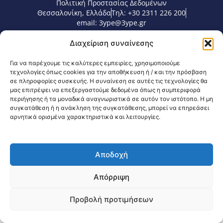
Πολιτική Προστασίας Δεδομένων
Θεσσαλονίκη, Ελλάδα
Τηλ: +30 2311 226 200
email: 3ype@3ype.gr
Page Visits:
Website Visits:
00057
1597731
Διαχείριση συναίνεσης
Για να παρέχουμε τις καλύτερες εμπειρίες, χρησιμοποιούμε
τεχνολογίες όπως cookies για την αποθήκευση ή / και την πρόσβαση
σε πληροφορίες συσκευής. Η συναίνεση σε αυτές τις τεχνολογίες θα
μας επιτρέψει να επεξεργαστούμε δεδομένα όπως η συμπεριφορά
περιήγησης ή τα μοναδικά αναγνωριστικά σε αυτόν τον ιστότοπο. Η μη
συγκατάθεση ή η ανάκληση της συγκατάθεσης, μπορεί να επηρεάσει
αρνητικά ορισμένα χαρακτηριστικά και λειτουργίες.
Αποδοχή
Απόρριψη
Προβολή προτιμήσεων