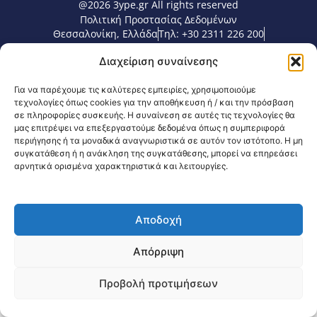
@2026 3ype.gr All rights reserved
Πολιτική Προστασίας Δεδομένων
Θεσσαλονίκη, Ελλάδα
Τηλ: +30 2311 226 200
email: 3ype@3ype.gr
Διαχείριση συναίνεσης
Page Visits:
Website Visits:
00080
1591210
Για να παρέχουμε τις καλύτερες εμπειρίες, χρησιμοποιούμε
τεχνολογίες όπως cookies για την αποθήκευση ή / και την πρόσβαση
σε πληροφορίες συσκευής. Η συναίνεση σε αυτές τις τεχνολογίες θα
μας επιτρέψει να επεξεργαστούμε δεδομένα όπως η συμπεριφορά
περιήγησης ή τα μοναδικά αναγνωριστικά σε αυτόν τον ιστότοπο. Η μη
συγκατάθεση ή η ανάκληση της συγκατάθεσης, μπορεί να επηρεάσει
αρνητικά ορισμένα χαρακτηριστικά και λειτουργίες.
Αποδοχή
Απόρριψη
Προβολή προτιμήσεων