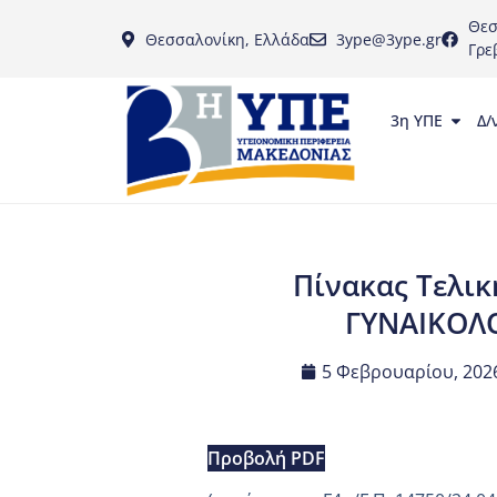
Θεσ
Θεσσαλονίκη, Ελλάδα
3ype@3ype.gr
Γρε
3η ΥΠΕ
Δ/
Πίνακας Τελικ
ΓΥΝΑΙΚΟΛΟ
5 Φεβρουαρίου, 202
Προβολή PDF