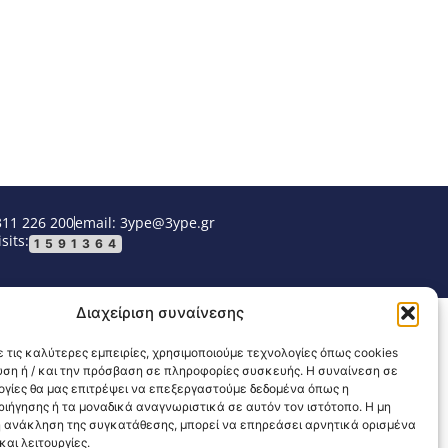
311 226 200
email: 3ype@3ype.gr
sits:
1591364
Διαχείριση συναίνεσης
 τις καλύτερες εμπειρίες, χρησιμοποιούμε τεχνολογίες όπως cookies
υση ή / και την πρόσβαση σε πληροφορίες συσκευής. Η συναίνεση σε
λογίες θα μας επιτρέψει να επεξεργαστούμε δεδομένα όπως η
ιήγησης ή τα μοναδικά αναγνωριστικά σε αυτόν τον ιστότοπο. Η μη
 ανάκληση της συγκατάθεσης, μπορεί να επηρεάσει αρνητικά ορισμένα
αι λειτουργίες.