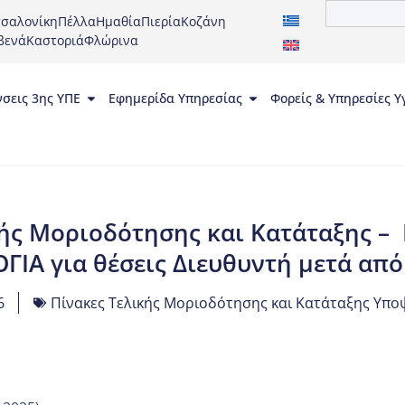
σαλονίκη
Πέλλα
Ημαθία
Πιερία
Κοζάνη
βενά
Καστοριά
Φλώρινα
νσεις 3ης ΥΠΕ
Εφημερίδα Υπηρεσίας
Φορείς & Υπηρεσίες Υ
ής Μοριοδότησης και Κατάταξης –
ΓΙΑ για θέσεις Διευθυντή μετά απ
6
Πίνακες Τελικής Μοριοδότησης και Κατάταξης Υποψ