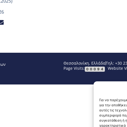
.2025)
26
Θεσσαλονίκη, Ελλάδα
Τηλ: +30 2
νων
Page Visits:
Website Vi
00094
Για να παρέχουμε
για την αποθήκε
αυτές τις τεχνο
συμπεριφορά περ
συγκατάθεση ή η
χαρακτηριστικά κ