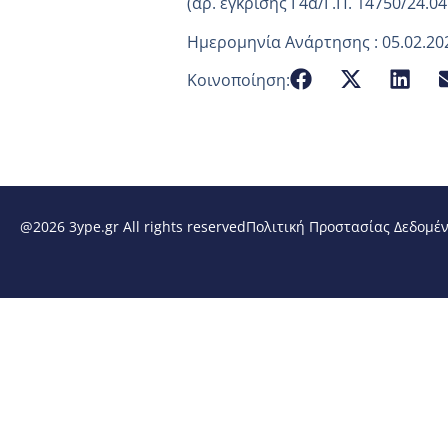
(αρ. έγκρισης Γ4α/Γ.Π. 14750/24.04
Ημερομηνία Ανάρτησης : 05.02.20
Κοινοποίηση:
@2026 3ype.gr All rights reserved
Πολιτική Προστασίας Δεδομέ