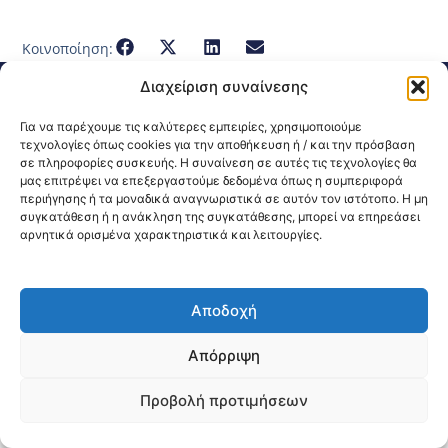
Κοινοποίηση:
Διαχείριση συναίνεσης
@2026 3ype.gr All rights reserved
Πολιτική Προστασίας Δεδομένων
Για να παρέχουμε τις καλύτερες εμπειρίες, χρησιμοποιούμε
Θεσσαλονίκη, Ελλάδα
Τηλ: +30 2311 226 200
τεχνολογίες όπως cookies για την αποθήκευση ή / και την πρόσβαση
email: 3ype@3ype.gr
σε πληροφορίες συσκευής. Η συναίνεση σε αυτές τις τεχνολογίες θα
Page Visits:
Website Visits:
00024
1595370
μας επιτρέψει να επεξεργαστούμε δεδομένα όπως η συμπεριφορά
περιήγησης ή τα μοναδικά αναγνωριστικά σε αυτόν τον ιστότοπο. Η μη
συγκατάθεση ή η ανάκληση της συγκατάθεσης, μπορεί να επηρεάσει
αρνητικά ορισμένα χαρακτηριστικά και λειτουργίες.
Αποδοχή
Απόρριψη
Προβολή προτιμήσεων