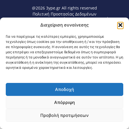
@2026 3ype.gr All rights reserved
Πολιτική Προστασίας Δεδομένων
Θεσσαλονίκη, Ελλάδα
Τηλ: +30 2311 226 200
Διαχείριση συναίνεσης
email: 3ype@3ype.gr
Page Visits:
Website Visits:
00025
1601984
Για να παρέχουμε τις καλύτερες εμπειρίες, χρησιμοποιούμε
τεχνολογίες όπως cookies για την αποθήκευση ή / και την πρόσβαση
σε πληροφορίες συσκευής. Η συναίνεση σε αυτές τις τεχνολογίες θα
μας επιτρέψει να επεξεργαστούμε δεδομένα όπως η συμπεριφορά
περιήγησης ή τα μοναδικά αναγνωριστικά σε αυτόν τον ιστότοπο. Η μη
συγκατάθεση ή η ανάκληση της συγκατάθεσης, μπορεί να επηρεάσει
αρνητικά ορισμένα χαρακτηριστικά και λειτουργίες.
Αποδοχή
Απόρριψη
Προβολή προτιμήσεων