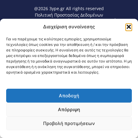
@2026 3ype.gr All rights reserved
Πολιτική Προστασίας Δεδομένων
Θεσσαλονίκη, Ελλάδα
Τηλ: +30 2311 226 200
Διαχείριση συναίνεσης
email: 3ype@3ype.gr
Page Visits:
Website Visits:
00039
1597686
Για να παρέχουμε τις καλύτερες εμπειρίες, χρησιμοποιούμε
τεχνολογίες όπως cookies για την αποθήκευση ή / και την πρόσβαση
σε πληροφορίες συσκευής. Η συναίνεση σε αυτές τις τεχνολογίες θα
μας επιτρέψει να επεξεργαστούμε δεδομένα όπως η συμπεριφορά
περιήγησης ή τα μοναδικά αναγνωριστικά σε αυτόν τον ιστότοπο. Η μη
συγκατάθεση ή η ανάκληση της συγκατάθεσης, μπορεί να επηρεάσει
αρνητικά ορισμένα χαρακτηριστικά και λειτουργίες.
Αποδοχή
Απόρριψη
Προβολή προτιμήσεων