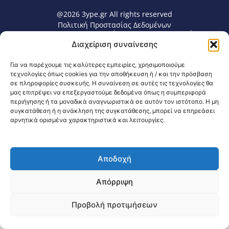
@2026 3ype.gr All rights reserved
Πολιτική Προστασίας Δεδομένων
Θεσσαλονίκη, Ελλάδα
Τηλ: +30 2311 226 200
Διαχείριση συναίνεσης
email: 3ype@3ype.gr
Page Visits:
Website Visits:
00115
1591429
Για να παρέχουμε τις καλύτερες εμπειρίες, χρησιμοποιούμε
τεχνολογίες όπως cookies για την αποθήκευση ή / και την πρόσβαση
σε πληροφορίες συσκευής. Η συναίνεση σε αυτές τις τεχνολογίες θα
μας επιτρέψει να επεξεργαστούμε δεδομένα όπως η συμπεριφορά
περιήγησης ή τα μοναδικά αναγνωριστικά σε αυτόν τον ιστότοπο. Η μη
συγκατάθεση ή η ανάκληση της συγκατάθεσης, μπορεί να επηρεάσει
αρνητικά ορισμένα χαρακτηριστικά και λειτουργίες.
Αποδοχή
Απόρριψη
Προβολή προτιμήσεων