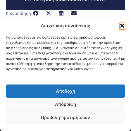
Κοινοποίηση:
Διαχείριση συναίνεσης
Για να παρέχουμε τις καλύτερες εμπειρίες, χρησιμοποιούμε
τεχνολογίες όπως cookies για την αποθήκευση ή / και την πρόσβαση
σε πληροφορίες συσκευής. Η συναίνεση σε αυτές τις τεχνολογίες θα
μας επιτρέψει να επεξεργαστούμε δεδομένα όπως η συμπεριφορά
περιήγησης ή τα μοναδικά αναγνωριστικά σε αυτόν τον ιστότοπο. Η μη
συγκατάθεση ή η ανάκληση της συγκατάθεσης, μπορεί να επηρεάσει
αρνητικά ορισμένα χαρακτηριστικά και λειτουργίες.
Αποδοχή
@2026 3ype.gr All rights reserved
Πολιτική Προστασίας Δεδομένων
Απόρριψη
Θεσσαλονίκη, Ελλάδα
Τηλ: +30 2311 226 200
email: 3ype@3ype.gr
Προβολή προτιμήσεων
Page Visits:
Website Visits:
03746
1591256