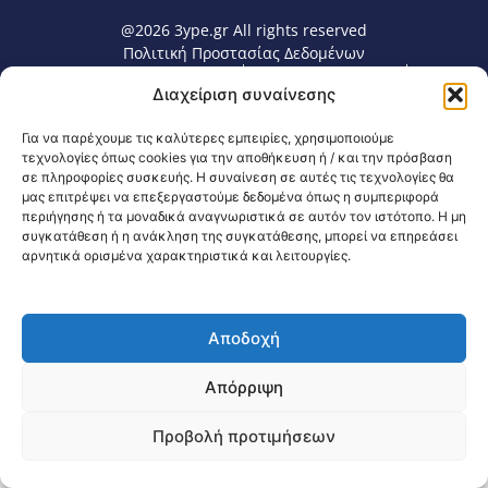
@2026 3ype.gr All rights reserved
Πολιτική Προστασίας Δεδομένων
Θεσσαλονίκη, Ελλάδα
Τηλ: +30 2311 226 200
Διαχείριση συναίνεσης
email: 3ype@3ype.gr
Page Visits:
Website Visits:
00028
1596548
Για να παρέχουμε τις καλύτερες εμπειρίες, χρησιμοποιούμε
τεχνολογίες όπως cookies για την αποθήκευση ή / και την πρόσβαση
σε πληροφορίες συσκευής. Η συναίνεση σε αυτές τις τεχνολογίες θα
μας επιτρέψει να επεξεργαστούμε δεδομένα όπως η συμπεριφορά
περιήγησης ή τα μοναδικά αναγνωριστικά σε αυτόν τον ιστότοπο. Η μη
συγκατάθεση ή η ανάκληση της συγκατάθεσης, μπορεί να επηρεάσει
αρνητικά ορισμένα χαρακτηριστικά και λειτουργίες.
Αποδοχή
Απόρριψη
Προβολή προτιμήσεων