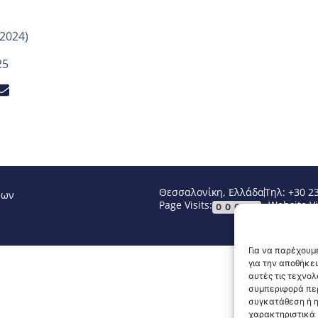
.2024)
25
Θεσσαλονίκη, Ελλάδα
Τηλ: +30 2
νων
Page Visits:
Website Vi
00041
Για να παρέχουμε
για την αποθήκε
αυτές τις τεχνο
συμπεριφορά περ
συγκατάθεση ή η
χαρακτηριστικά κ