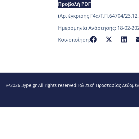
Προβολή PDF
(Aρ. έγκρισης Γ4α/Γ.Π.64704/23.12
Ημερομηνία Ανάρτησης: 18-02-20
Κοινοποίηση:
@2026 3ype.gr All rights reserved
Πολιτική Προστασίας Δεδομέ