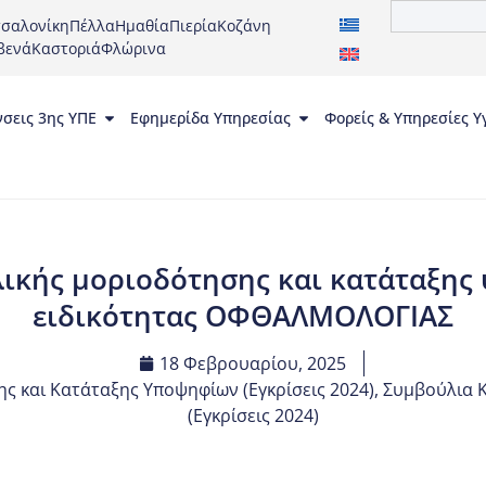
σαλονίκη
Πέλλα
Ημαθία
Πιερία
Κοζάνη
βενά
Καστοριά
Φλώρινα
νσεις 3ης ΥΠΕ
Εφημερίδα Υπηρεσίας
Φορείς & Υπηρεσίες Υ
λικής μοριοδότησης και κατάταξη
ειδικότητας ΟΦΘΑΛΜΟΛΟΓΙΑΣ
18 Φεβρουαρίου, 2025
ς και Κατάταξης Υποψηφίων (Εγκρίσεις 2024)
,
Συμβούλια Κρ
(Εγκρίσεις 2024)