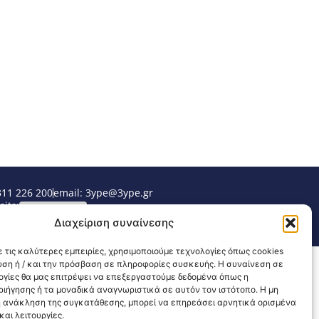
311 226 200
email: 3ype@3ype.gr
sits:
1588993
Διαχείριση συναίνεσης
 τις καλύτερες εμπειρίες, χρησιμοποιούμε τεχνολογίες όπως cookies
υση ή / και την πρόσβαση σε πληροφορίες συσκευής. Η συναίνεση σε
λογίες θα μας επιτρέψει να επεξεργαστούμε δεδομένα όπως η
ιήγησης ή τα μοναδικά αναγνωριστικά σε αυτόν τον ιστότοπο. Η μη
 ανάκληση της συγκατάθεσης, μπορεί να επηρεάσει αρνητικά ορισμένα
αι λειτουργίες.