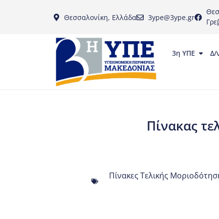
Θεσ
Θεσσαλονίκη, Ελλάδα
3ype@3ype.gr
Γρε
3η ΥΠΕ
Δ/
Πίνακας τε
Πίνακες Τελικής Μοριοδότηση