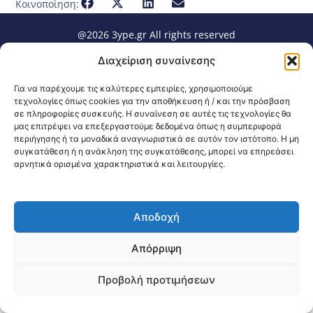
Κοινοποίηση:
@2026 3ype.gr All rights reserved
Πολιτική Προστασίας Δεδομένων
Διαχείριση συναίνεσης
Θεσσαλονίκη, Ελλάδα
Τηλ: +30 2311 226 200
email: 3ype@3ype.gr
Για να παρέχουμε τις καλύτερες εμπειρίες, χρησιμοποιούμε
Page Visits:
Website Visits:
00012
1591206
τεχνολογίες όπως cookies για την αποθήκευση ή / και την πρόσβαση
σε πληροφορίες συσκευής. Η συναίνεση σε αυτές τις τεχνολογίες θα
μας επιτρέψει να επεξεργαστούμε δεδομένα όπως η συμπεριφορά
περιήγησης ή τα μοναδικά αναγνωριστικά σε αυτόν τον ιστότοπο. Η μη
συγκατάθεση ή η ανάκληση της συγκατάθεσης, μπορεί να επηρεάσει
αρνητικά ορισμένα χαρακτηριστικά και λειτουργίες.
Αποδοχή
Απόρριψη
Προβολή προτιμήσεων