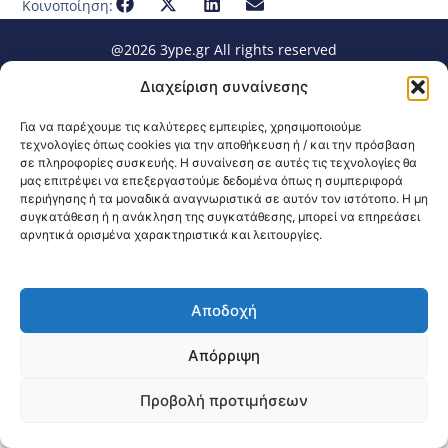
Κοινοποίηση:
@2026 3ype.gr All rights reserved
Πολιτική Προστασίας Δεδομένων
Διαχείριση συναίνεσης
Θεσσαλονίκη, Ελλάδα
Τηλ: +30 2311 226 200
email: 3ype@3ype.gr
Για να παρέχουμε τις καλύτερες εμπειρίες, χρησιμοποιούμε
Page Visits:
Website Visits:
00015
1588566
τεχνολογίες όπως cookies για την αποθήκευση ή / και την πρόσβαση
σε πληροφορίες συσκευής. Η συναίνεση σε αυτές τις τεχνολογίες θα
μας επιτρέψει να επεξεργαστούμε δεδομένα όπως η συμπεριφορά
περιήγησης ή τα μοναδικά αναγνωριστικά σε αυτόν τον ιστότοπο. Η μη
συγκατάθεση ή η ανάκληση της συγκατάθεσης, μπορεί να επηρεάσει
αρνητικά ορισμένα χαρακτηριστικά και λειτουργίες.
Αποδοχή
Απόρριψη
Προβολή προτιμήσεων