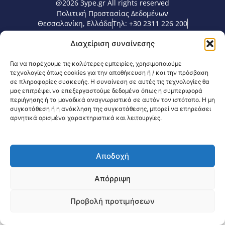
@2026 3ype.gr All rights reserved
Πολιτική Προστασίας Δεδομένων
Θεσσαλονίκη, Ελλάδα
Τηλ: +30 2311 226 200
email: 3ype@3ype.gr
Διαχείριση συναίνεσης
Page Visits:
Website Visits:
00116
1598292
Για να παρέχουμε τις καλύτερες εμπειρίες, χρησιμοποιούμε
τεχνολογίες όπως cookies για την αποθήκευση ή / και την πρόσβαση
σε πληροφορίες συσκευής. Η συναίνεση σε αυτές τις τεχνολογίες θα
μας επιτρέψει να επεξεργαστούμε δεδομένα όπως η συμπεριφορά
περιήγησης ή τα μοναδικά αναγνωριστικά σε αυτόν τον ιστότοπο. Η μη
συγκατάθεση ή η ανάκληση της συγκατάθεσης, μπορεί να επηρεάσει
αρνητικά ορισμένα χαρακτηριστικά και λειτουργίες.
Αποδοχή
Απόρριψη
Προβολή προτιμήσεων