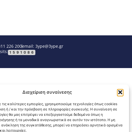
311 226 200
email: 3ype@3ype.gr
sits:
1591086
Διαχείριση συναίνεσης
 τις καλύτερες εμπειρίες, χρησιμοποιούμε τεχνολογίες όπως cookies
υση ή / και την πρόσβαση σε πληροφορίες συσκευής. Η συναίνεση σε
λογίες θα μας επιτρέψει να επεξεργαστούμε δεδομένα όπως η
ιήγησης ή τα μοναδικά αναγνωριστικά σε αυτόν τον ιστότοπο. Η μη
 ανάκληση της συγκατάθεσης, μπορεί να επηρεάσει αρνητικά ορισμένα
αι λειτουργίες.