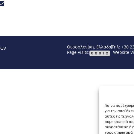
Θεσσαλονίκη, Ελλάδα
Τηλ: +30 2
νων
Page Visits:
Website Vi
00012
Για να παρέχουμε
για την αποθήκε
αυτές τις τεχνο
συμπεριφορά περ
συγκατάθεση ή η
χαρακτηριστικά κ