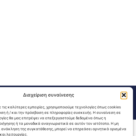
Διαχείριση συναίνεσης
311 226 200
email: 3ype@3ype.gr
sits:
1598429
 τις καλύτερες εμπειρίες, χρησιμοποιούμε τεχνολογίες όπως cookies
υση ή / και την πρόσβαση σε πληροφορίες συσκευής. Η συναίνεση σε
λογίες θα μας επιτρέψει να επεξεργαστούμε δεδομένα όπως η
ιήγησης ή τα μοναδικά αναγνωριστικά σε αυτόν τον ιστότοπο. Η μη
 ανάκληση της συγκατάθεσης, μπορεί να επηρεάσει αρνητικά ορισμένα
αι λειτουργίες.