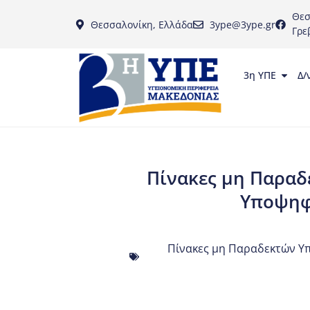
Θεσ
Θεσσαλονίκη, Ελλάδα
3ype@3ype.gr
Γρε
3η ΥΠΕ
Δ/
Πίνακες μη Παραδ
Υποψηφ
Πίνακες μη Παραδεκτών Υπ