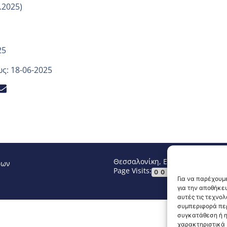
.2025)
25
ς: 18-06-2025
Θεσσαλονίκη, Ελλάδα
Τηλ: +30 2
νων
Page Visits:
Website Vi
00108
Για να παρέχουμε
για την αποθήκε
αυτές τις τεχνο
συμπεριφορά περ
συγκατάθεση ή η
χαρακτηριστικά κ