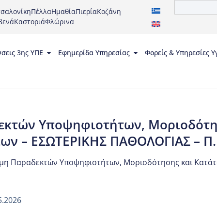
σαλονίκη
Πέλλα
Ημαθία
Πιερία
Κοζάνη
βενά
Καστοριά
Φλώρινα
νσεις 3ης ΥΠΕ
Εφημερίδα Υπηρεσίας
Φορείς & Υπηρεσίες Υ
εκτών Υποψηφιοτήτων, Μοριοδότη
ν – ΕΣΩΤΕΡΙΚΗΣ ΠΑΘΟΛΟΓΙΑΣ – Π.Ε
 μη Παραδεκτών Υποψηφιοτήτων, Μοριοδότησης και Κατάτα
5.2026