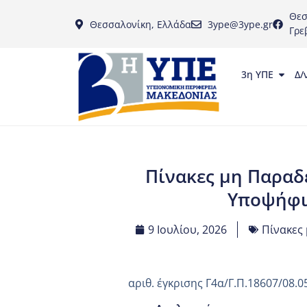
Θεσ
Θεσσαλονίκη, Ελλάδα
3ype@3ype.gr
Γρε
3η ΥΠΕ
Δ/
Πίνακες μη Παραδ
Υποψήφιω
9 Ιουλίου, 2026
Πίνακες
αριθ. έγκρισης Γ4α/Γ.Π.18607/08.0