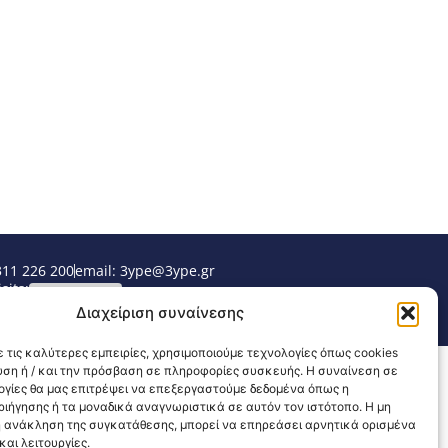
311 226 200
email: 3ype@3ype.gr
sits:
1589916
Διαχείριση συναίνεσης
 τις καλύτερες εμπειρίες, χρησιμοποιούμε τεχνολογίες όπως cookies
υση ή / και την πρόσβαση σε πληροφορίες συσκευής. Η συναίνεση σε
λογίες θα μας επιτρέψει να επεξεργαστούμε δεδομένα όπως η
ιήγησης ή τα μοναδικά αναγνωριστικά σε αυτόν τον ιστότοπο. Η μη
 ανάκληση της συγκατάθεσης, μπορεί να επηρεάσει αρνητικά ορισμένα
αι λειτουργίες.