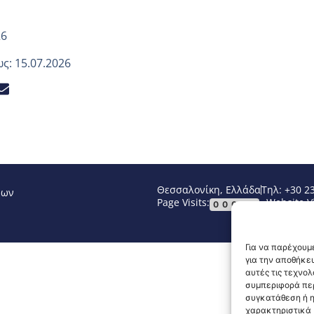
26
: 15.07.2026
Θεσσαλονίκη, Ελλάδα
Τηλ: +30 2
νων
Page Visits:
Website Vi
00095
Για να παρέχουμε
για την αποθήκε
αυτές τις τεχνο
συμπεριφορά περ
συγκατάθεση ή η
χαρακτηριστικά κ